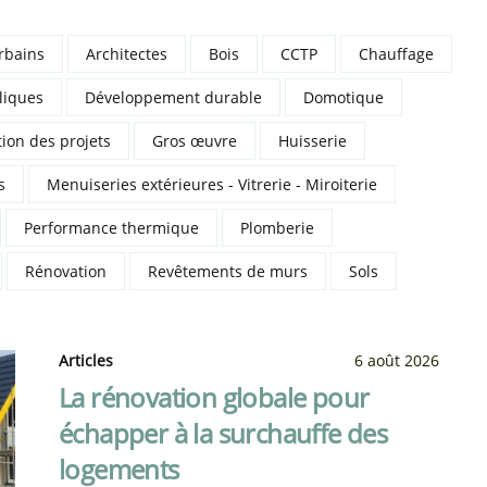
rbains
Architectes
Bois
CCTP
Chauffage
liques
Développement durable
Domotique
ion des projets
Gros œuvre
Huisserie
s
Menuiseries extérieures - Vitrerie - Miroiterie
Performance thermique
Plomberie
Rénovation
Revêtements de murs
Sols
Articles
6 août 2026
La rénovation globale pour
échapper à la surchauffe des
logements