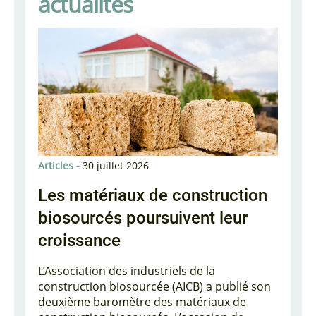
actualités
Articles -
30 juillet 2026
Régleme
Les matériaux de construction
Les 
e
biosourcés poursuivent leur
fissu
croissance
évol
L’Association des industriels de la
Le gou
tères
construction biosourcée (AICB) a publié son
l’asso
t la
deuxième baromètre des matériaux de
bénéfic