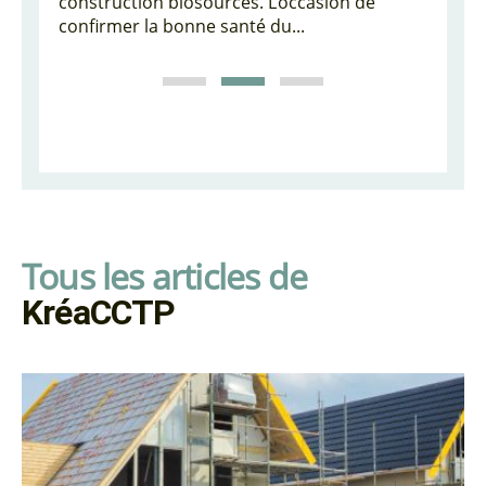
dre
construction biosourcés. L’occasion de
des sin
confirmer la bonne santé du...
argiles
Tous les articles de
KréaCCTP