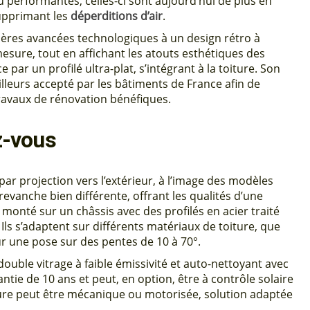
u performantes, celles-ci sont aujourd’hui de plus en
upprimant les
déperditions d’air
.
ères avancées technologiques à un design rétro à
esure, tout en affichant les atouts esthétiques des
ar un profilé ultra-plat, s’intégrant à la toiture. Son
illeurs accepté par les bâtiments de France afin de
ravaux de rénovation bénéfiques.
z-vous
par projection vers l’extérieur, à l’image des modèles
revanche bien différente, offrant les qualités d’une
monté sur un châssis avec des profilés en acier traité
Ils s’adaptent sur différents matériaux de toiture, que
our une pose sur des pentes de 10 à 70°.
double vitrage à faible émissivité et auto-nettoyant avec
ntie de 10 ans et peut, en option, être à contrôle solaire
ture peut être mécanique ou motorisée, solution adaptée