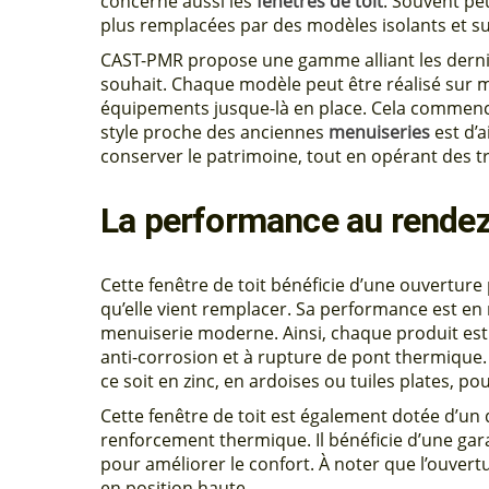
concerne aussi les
fenêtres de toit
. Souvent pe
plus remplacées par des modèles isolants et s
CAST-PMR propose une gamme alliant les derni
souhait. Chaque modèle peut être réalisé sur m
équipements jusque-là en place. Cela commence p
style proche des anciennes
menuiseries
est d’a
conserver le patrimoine, tout en opérant des t
La performance au rende
Cette fenêtre de toit bénéficie d’une ouverture 
qu’elle vient remplacer. Sa performance est en 
menuiserie moderne. Ainsi, chaque produit est 
anti-corrosion et à rupture de pont thermique. 
ce soit en zinc, en ardoises ou tuiles plates, p
Cette fenêtre de toit est également dotée d’un 
renforcement thermique. Il bénéficie d’une gara
pour améliorer le confort. À noter que l’ouver
en position haute.