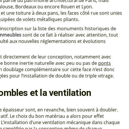
i partie du patrimoine architectural de Paris, mais
ulouse, Bordeaux ou encore Rouen et Lyon.
et une toiture à deux pans, les faces côté rue sont unies
uipées de volets métalliques pliants.
 l’inscription sur la liste des monuments historiques de
immeubles
sont de ce fait à réaliser avec attention, tout
iculté aux nouvelles réglementations et évolutions
ent directement de leur conception, notamment avec
une bonne inertie naturelle avec peu ou pas de
ponts
Un doublage complémentaire sur cette face n’est donc
ées pour l’installation de double ou de triple vitrage.
ombles et la ventilation
 épaisseur sont, en revanche, bien souvent à doubler.
tif. Le choix du bon matériau a alors pour effet
e. L’installation d’une ventilation mécanique dans chaque
ore simplifiée par la conception même de chaque