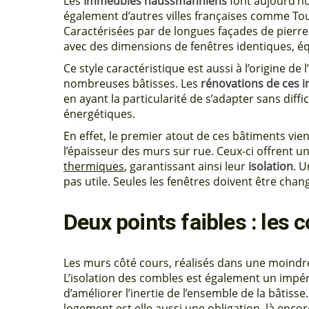
Les
Immeubles haussmanniens
font aujourd’hu
également d’autres villes françaises comme To
Caractérisées par de longues façades de pierre 
avec des dimensions de fenêtres identiques, éq
Ce style caractéristique est aussi à l’origine de
nombreuses bâtisses. Les
rénovations de ces 
en ayant la particularité de s’adapter sans diff
énergétiques.
En effet, le premier atout de ces bâtiments vi
l’épaisseur des murs sur rue. Ceux-ci offrent 
thermiques
, garantissant ainsi leur
isolation
. 
pas utile. Seules les fenêtres doivent être chang
Deux points faibles : les c
Les murs côté cours, réalisés dans une moindre
L’isolation des combles est également un impéra
d’améliorer l’inertie de l’ensemble de la bâtiss
logement est elle aussi une obligation, là enc