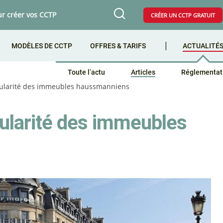
ur créer vos CCTP
CRÉER UN CCTP GRATUIT
MODÈLES DE CCTP
OFFRES & TARIFS
ACTUALITÉ
Toute l’actu
Articles
Réglementat
icularité des immeubles haussmanniens
icularité des immeubles