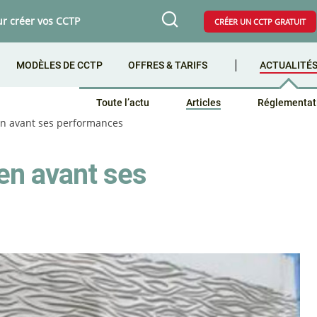
ur créer vos CCTP
CRÉER UN CCTP GRATUIT
MODÈLES DE CCTP
OFFRES & TARIFS
ACTUALITÉ
Toute l’actu
Articles
Réglementat
en avant ses performances
en avant ses