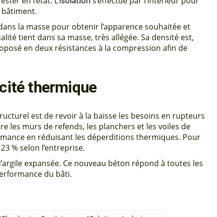
ster en l’état. L’
isolation
s’effectue par l’intérieur pour
 bâtiment.
e dans la masse pour obtenir l’apparence souhaitée et
alité tient dans sa masse, très allégée. Sa densité est,
oposé en deux résistances à la compression afin de
acité thermique
ructurel est de revoir à la baisse les besoins en rupteurs
e les murs de refends, les planchers et les voiles de
ormance en réduisant les déperditions thermiques. Pour
 23 % selon l’entreprise.
d’argile expansée. Ce nouveau béton répond à toutes les
performance du bâti.